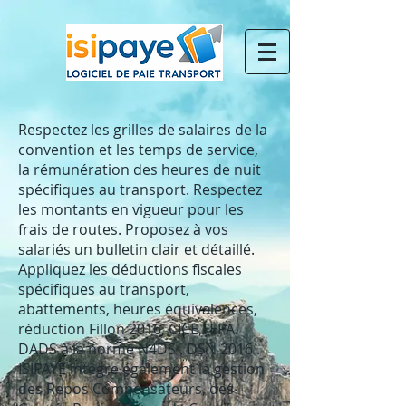
Respectez les grilles de salaires de la
convention et les temps de service,
la rémunération des heures de nuit
spécifiques au transport. Respectez
les montants en vigueur pour les
frais de routes. Proposez à vos
salariés un bulletin clair et détaillé.
Appliquez les déductions fiscales
spécifiques au transport,
abattements, heures équivalences,
réduction Fillon 2016, CICE,TEPA.
DADS à la norme N4DS . DSN 2016 .
ISIPAYE intègre également la gestion
des Repos Compensateurs, des